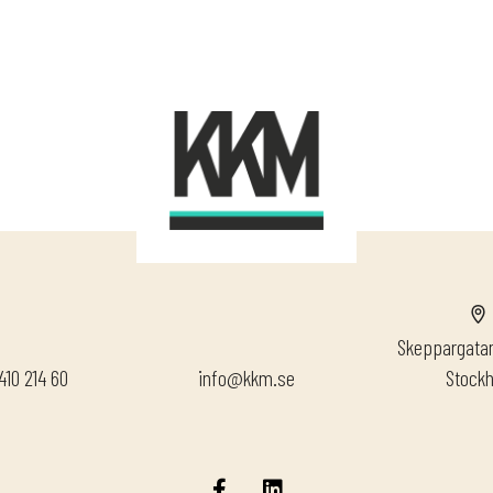
Skeppargatan
410 214 60
info@kkm.se
Stock