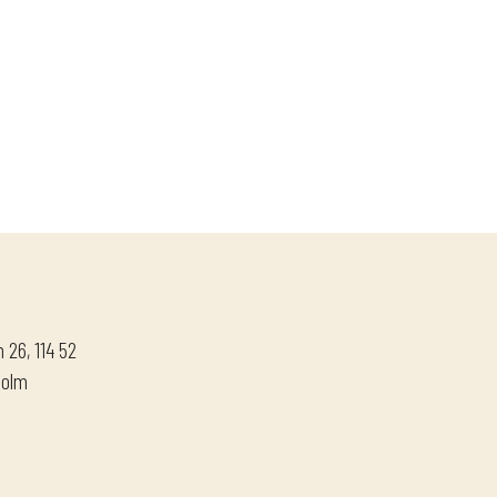
 26, 114 52
holm